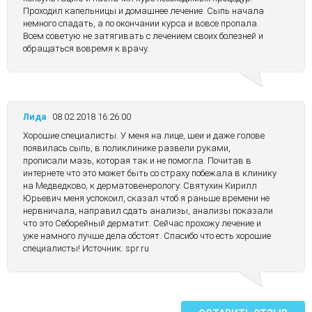
Проходил капельницы и домашнее лечение. Сыпь начала
немного спадать, а по окончании курса и вовсе пропала.
Всем советую не затягивать с лечением своих болезней и
обращаться вовремя к врачу.
Лида
08.02.2018 16:26:00
Хорошие специалисты. У меня на лице, шеи и даже голове
появилась сыпь, в поликлинике развели руками,
прописали мазь, которая так и не помогла. Почитав в
интернете что это может быть со страху побежала в клинику
на Медведково, к дерматовенерологу. Святухин Кирилл
Юрьевич меня успокоил, сказал чтоб я раньше времени не
нервничала, направил сдать анализы, анализы показали
что это Себорейный дерматит. Сейчас прохожу лечение и
уже намного лучше дела обстоят. Спасибо что есть хорошие
специалисты! Источник: spr.ru